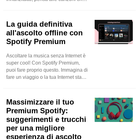
rendono felice o sentirti molto bello.
Puoi scegliere canzoni per ballare,
rilassarti o anche per quando ti senti
La guida definitiva
un po 'triste e hai bisogno di
all'ascolto offline con
applaudire. È come scegliere le tue
Spotify Premium
caramelle preferite e metterle tutte in
un grande barattolo per divertirsi ogni
Ascoltare la musica senza Internet è
volta che vuoi. Quindi, dai alla tua
super cool! Con Spotify Premium,
playlist un nome divertente che ti fa
puoi fare proprio questo. Immagina di
sorridere ogni ..
fare un viaggio o la tua Internet sta
facendo un pisolino; Puoi ancora
ascoltare le tue canzoni preferite! È
come avere una scatola musicale
Massimizzare il tuo
magica che suona tutte le melodie
Premium Spotify:
che ami, sempre e ovunque.
suggerimenti e trucchi
SpotifyPremium ti consente di
per una migliore
scaricare la tua musica più amata.
Quindi, puoi giocarli anche quando
esperienza di ascolto