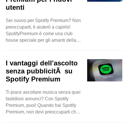
utenti
ecco la parte divertente: Hit Play e
lascia che la musica riempia la
stanza! Puoi anche usare la funzione
Sei nuovo per Spotify Premium? Non
di sessione di gruppo ..
preoccuparti, ti aiuterò a capirlo!
SpotifyPremium è come una club
house speciale per gli amanti della
musica. Ti consente di ascoltare le
tue canzoni preferite senza quei
fastidiosi annunci. Inoltre, puoi
I vantaggi dell'ascolto
scaricare i tuoi brani preferiti e
senza pubblicitÃ su
ascoltarli anche quando non sei
Spotify Premium
connesso a Internet. Fantastico, vero?
Ma aspetta, c'è di più! Con Spotify
Ti piace ascoltare musica senza quei
Premium, puoi saltare le canzoni
fastidiosi annunci? Con Spotify
quanto vuoi e suonarle in ogni ordine
Premium, puoi! Quando hai Spotify
che ti piace. E indovina ..
Premium, non devi preoccuparti che
gli annunci interrompano le tue
canzoni preferite. Ciò significa che