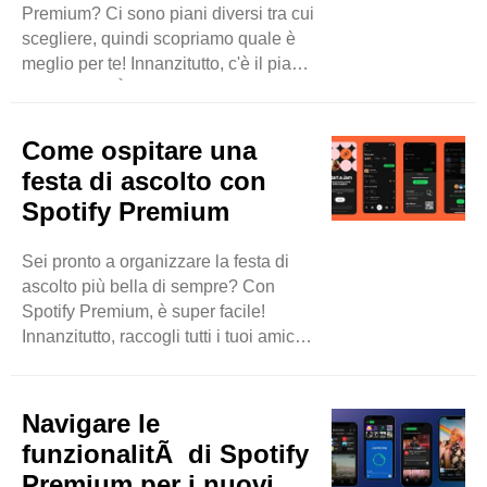
Premium? Ci sono piani diversi tra cui
..
scegliere, quindi scopriamo quale è
meglio per te! Innanzitutto, c'è il piano
individuale. È solo per una persona,
ma ottieni tutte le caratteristiche
interessanti come nessun annuncio,
Come ospitare una
ascolto offline e suonare qualsiasi
festa di ascolto con
canzone che desideri. Se sei l'unico a
Spotify Premium
usarlo, questo piano potrebbe essere
perfetto per te. Quindi, c'è il piano
Sei pronto a organizzare la festa di
familiare. Con questo, puoi
ascolto più bella di sempre? Con
condividere SpotifyPremium con un
Spotify Premium, è super facile!
massimo ..
Innanzitutto, raccogli tutti i tuoi amici
insieme in una stanza. Quindi, apri la
tua app Spotify e scegli la playlist
perfetta. Con Spotify Premium, puoi
Navigare le
suonare qualsiasi canzone che
funzionalitÃ di Spotify
desideri, in qualsiasi ordine. Niente
Premium per i nuovi
annunci, solo fantastici melodie! Ora,