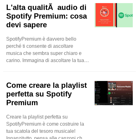
puoi goderti la tua musica senza
L'alta qualitÃ audio di
pause o pubblicità. Un'altra cosa
Spotify Premium: cosa
interessante di SpotifyPremium è che
devi sapere
puoi scaricare la tua musica. Ciò
significa che puoi ascoltare le tue
SpotifyPremium è davvero bello
canzoni preferite anche quando non
perché ti consente di ascoltare
sei connesso a Internet. Quindi, sia
musica che sembra super chiaro e
che tu sia in viaggio ..
carino. Immagina di ascoltare la tua
canzone preferita ed è come se il
cantante fosse proprio lì nella tua
stanza! È così bello che la musica
Come creare la playlist
suona con Spotify Premium. Non
perfetta su Spotify
sentirai rumori sfocati, solo musica
Premium
chiara, come quando sei a un
concerto. È perché SpotifyPremium
Creare la playlist perfetta su
suona le canzoni in un modo speciale
SpotifyPremium è come costruire la
che le fa sembrare al meglio. Ora, se
tua scatola del tesoro musicale!
..
Innanzitutto, pensa alle canzoni che ti