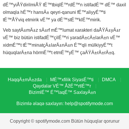
dÉ™yiÅŸdirilmiÅŸ tÉ™tbiqlÉ™rdÉ™n istifadÉ™ dÉ™ daxil
olmaqla hÉ™r hansÄ± qeyri-qanuni fÉ™aliyyÉ™ti
tÉ™ÅŸviq etmirik vÉ™ ya dÉ™stÉ™klÉ™mirik.
Veb saytÄ±mÄ±z sÄ±rf mÉ™lumat xarakteri daÅŸÄ±yÄ±r
vÉ™ biz bütün istifadÉ™çilÉ™ri yaradÄ±cÄ±larÄ±n vÉ™
xidmÉ™t tÉ™minatçÄ±larÄ±nÄ±n É™qli mülkiyyÉ™t
hüquqlarÄ±na hörmÉ™t etmÉ™yÉ™ çaÄŸÄ±rÄ±rÄ±q.
HaqqÄ±mÄ±zda
MÉ™xfilik SiyasÉ™ti
DMCA
Qaydalar VÉ™ ÅžÉ™rtlÉ™r
BizimlÉ™ É™laqÉ™ SaxlayÄ±n
Bizimlə əlaqə saxlayın:
help@spotifymode.com
Copyright © spotifymode.com Bütün hüquqlar qorunur