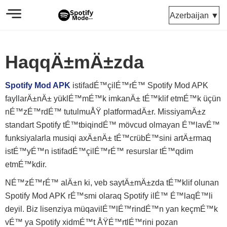
Azerbaijan ▼
HaqqÄ±mÄ±zda
Spotify Mod APK
istifadÉ™çilÉ™rÉ™ Spotify Mod APK
fayllarÄ±nÄ± yüklÉ™mÉ™k imkanÄ± tÉ™klif etmÉ™k üçün
nÉ™zÉ™rdÉ™ tutulmuÅŸ platformadÄ±r. MissiyamÄ±z
standart Spotify tÉ™tbiqindÉ™ mövcud olmayan É™lavÉ™
funksiyalarla musiqi axÄ±nÄ± tÉ™crübÉ™sini artÄ±rmaq
istÉ™yÉ™n istifadÉ™çilÉ™rÉ™ resurslar tÉ™qdim
etmÉ™kdir.
NÉ™zÉ™rÉ™ alÄ±n ki, veb saytÄ±mÄ±zda tÉ™klif olunan
Spotify Mod APK rÉ™smi olaraq Spotify ilÉ™ É™laqÉ™li
deyil. Biz lisenziya müqavilÉ™lÉ™rindÉ™n yan keçmÉ™k
vÉ™ ya Spotify xidmÉ™t ÅŸÉ™rtlÉ™rini pozan