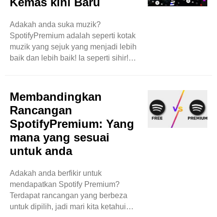
Kemas kini Baru
menjelajah lagu kegemaran anda. Itu
kerana ia memberi anda
Adakah anda suka muzik?
pendengaran bebas iklan, jadi anda
SpotifyPremium adalah seperti kotak
boleh menikmati muzik anda tanpa
muzik yang sejuk yang menjadi lebih
sebarang gangguan. Tetapi tunggu,
baik dan lebih baik! Ia seperti sihir!
ada lagi! SpotifyPremium juga
Pertama, tiada iklan! Ini bermakna
membolehkan anda memuat turun ..
anda boleh mendengar lagu
kegemaran anda tanpa sebarang
Membandingkan
gangguan. Bukankah itu hebat? Dan
Rancangan
teka apa? Anda boleh memuat turun
SpotifyPremium: Yang
lagu untuk mendengar di luar talian!
mana yang sesuai
Ini bermakna anda boleh mengambil
muzik anda di mana -mana,
untuk anda
walaupun tidak ada internet! Tetapi
tunggu, ada lagi! SpotifyPremium
Adakah anda berfikir untuk
terus menjadi lebih sejuk dengan
mendapatkan Spotify Premium?
barangan ..
Terdapat rancangan yang berbeza
untuk dipilih, jadi mari kita ketahui