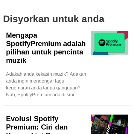
Disyorkan untuk anda
Mengapa
SpotifyPremium adalah
pilihan untuk pencinta
muzik
Adakah anda kekasih muzik? Adakah
anda ingin mendengar lagu
kegemaran anda tanpa gangguan?
Nah, SpotifyPremium ada di sini
untuk menjadikan pengalaman muzik
anda sangat hebat! Dengan Spotify
Premium, anda tidak perlu risau
Evolusi Spotify
tentang iklan yang menjengkelkan
Premium: Ciri dan
yang muncul semasa anda