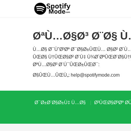
ØªÙ…Ø§Ø³ Ø¨Ø§ 
Ù…Ø§ Ø¯ÙˆØ³Øª Ø¯Ø§Ø±ÛŒÙ… Ø§Ø² Ø´Ù
ÛŒØ§ Ù†ÛŒØ§Ø² Ø¨Ù‡ Ù¾Ø´ØªÛŒØ¨Ø§Ù†Û
ØªÙ…Ø§Ø³ Ø¨Ú¯ÛŒØ±ÛŒØ¯:
Ø§ÛŒÙ…ÛŒÙ„:
help@spotifymode.com
Ø¯Ø±Ø¨Ø§Ø±Ù‡ Ù…Ø§
Ø³ÛŒØ§Ø³Øª Ø­