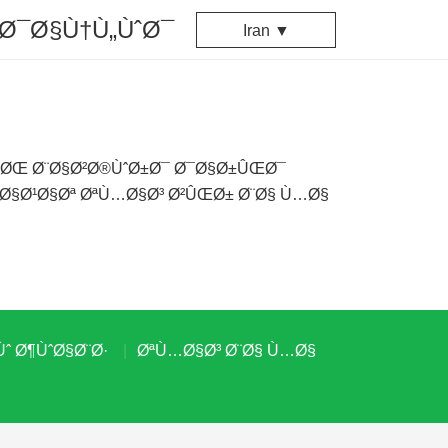
Ø¯Ø§Ù†Ù„ÙˆØ¯
Iran ▼
¯ØŒ Ø¨Ø§Ø²Ø®ÙˆØ±Ø¯ Ø¯Ø§Ø±ÛŒØ¯
Ø§Ø¹Ø§Øª ØªÙ…Ø§Ø³ Ø²ÛŒØ± Ø¨Ø§ Ù…Ø§
ˆ Ø¶ÙˆØ§Ø¨Ø·
ØªÙ…Ø§Ø³ Ø¨Ø§ Ù…Ø§