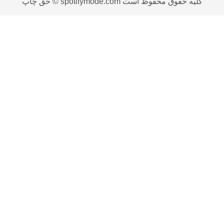
حق چاپ © spotifymode.com کلیه حقوق محفوظ است