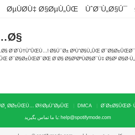
ØµÙØ­Ù‡ Ø§ØµÙ„ÛŒ
ÙˆØ¨Ù„Ø§Ú¯
Ù…Ø§
…Ø§ Ø¨Ø´Ù†ÙˆÛŒÙ…! Ø§Ú¯Ø± Ø³ÙˆØ§Ù„ÛŒ Ø¯Ø§Ø±ÛŒØ
Œ Ø¯Ø§Ø±ÛŒØ¯ØŒ Ø¨Ø§ Ø§Ø³ØªÙØ§Ø¯Ù‡ Ø§Ø² Ø§Ø·Ù„
ÙØ¸ Ø­Ø±ÛŒÙ… Ø®ØµÙˆØµÛŒ
DMCA
Ø´Ø±Ø§ÛŒØ· Ù
help@spotifymode.com
با ما تماس بگیرید: