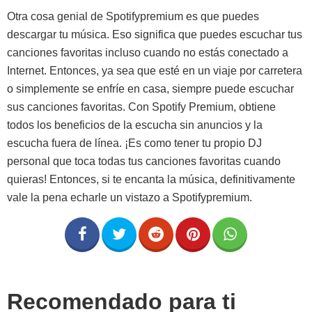
Otra cosa genial de Spotifypremium es que puedes
descargar tu música. Eso significa que puedes escuchar tus
canciones favoritas incluso cuando no estás conectado a
Internet. Entonces, ya sea que esté en un viaje por carretera
o simplemente se enfríe en casa, siempre puede escuchar
sus canciones favoritas. Con Spotify Premium, obtiene
todos los beneficios de la escucha sin anuncios y la
escucha fuera de línea. ¡Es como tener tu propio DJ
personal que toca todas tus canciones favoritas cuando
quieras! Entonces, si te encanta la música, definitivamente
vale la pena echarle un vistazo a Spotifypremium.
Recomendado para ti