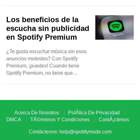
de la música. Te permite escuchar tus
canciones favoritas sin esos molestos
anuncios. Además, puede descargar
Los beneficios de la
sus canciones favoritas y escucharlas
escucha sin publicidad
incluso cuando no esté conectado a
en Spotify Premium
Internet. ¿Guay, verdad? ¡Pero
espera hay mas! Con Spotify
¿Te gusta escuchar música sin esos
Premium, puedes omitir canciones
anuncios molestos? Con Spotify
tanto como quieras y tocarlas en
Premium, ¡puedes! Cuando tiene
cualquier ..
Spotify Premium, no tiene que
preocuparse por que los anuncios
interrumpan sus canciones favoritas.
Eso significa que puede disfrutar de
su música sin descansos ni
comerciales. Otra cosa genial de
Acerca De Nosotros
PolÃ­tica De Privacidad
Spotifypremium es que puedes
DMCA
TÃ©rminos Y Condiciones
ContÃ¡ctenos
descargar tu música. Eso significa
que puedes escuchar tus canciones
Contáctenos:
help@spotifymode.com
favoritas incluso cuando no estás